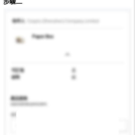
步驟二
收件人
Coepto (Shenzhen) Company Limited
Paper Box
可訂造
是
材料
紙
產品規格
請提供您對產品的特定要求。
適用年齡
請選擇
新增/刪除選項