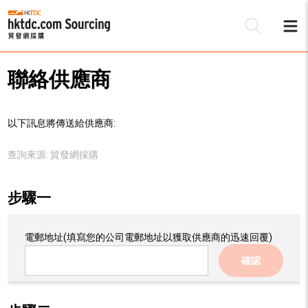
聯絡供應商
以下訊息將傳送給供應商:
查詢來源:
貿發網採購
步驟一
電郵地址
(填寫您的公司電郵地址以獲取供應商的迅速回覆)
確認