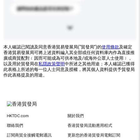
請問你的產品是否支持定制？
本人確認已閱讀及同意香港貿易發展局(“貿發局”)的
使用條款
及確定
香港貿易發展局可將上述資料編入其全部或任何資料庫內作為直接推
廣或商貿配對﹝因而可能成為可供本地及/或海外公眾人士使用﹞，
以及用於貿發局在
私隱政策聲明
中所述之其他用途；本人確認已獲得
此表格上所述的每一位人士同意及授權，將其個人資料提供予貿發局
作此表格提及的用途。
HKTDC.com
關於我們
聯絡我們
香港貿發局流動應用程式
訂閱商貿全接觸電郵通訊
更新您的香港貿發局電郵訂閱