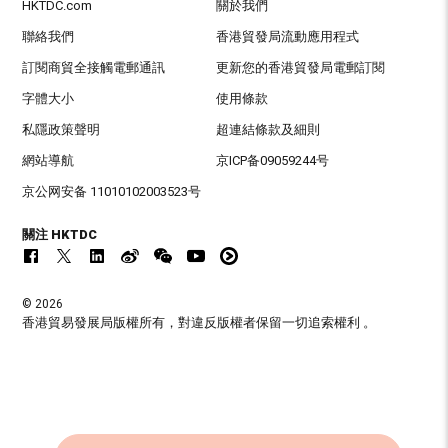
HKTDC.com
關於我們
聯絡我們
香港貿發局流動應用程式
訂閱商貿全接觸電郵通訊
更新您的香港貿發局電郵訂閱
字體大小
使用條款
私隱政策聲明
超連結條款及細則
網站導航
京ICP备09059244号
京公网安备 11010102003523号
關注 HKTDC
© 2026
香港貿易發展局版權所有，對違反版權者保留一切追索權利 。