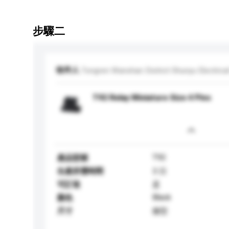
步驟二
收件人
Tongren Wanshan District Shunyu Electrical
T92 Relay Miniature Size 4 Pins
T92
產品型號
生產所需時間
3 日
可訂造
是
Black
顏色
尺寸
微型