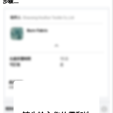
步驟二
收件人
Shaoxing HouRun Textile Co.,Ltd
Burn-Fabric
生產所需時間
15 日
可訂造
是
產品規格
請提供您對產品的特定要求。
查詢內容
*
必須填寫