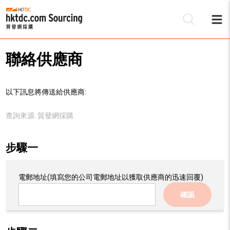
聯絡供應商
以下訊息將傳送給供應商:
查詢來源:
貿發網採購
步驟一
電郵地址
(填寫您的公司電郵地址以獲取供應商的迅速回覆)
確認