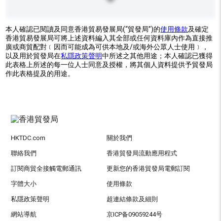
本人確認已閱讀及同意香港貿易發展局(“貿發局”)的
使用條款
及確定
香港貿易發展局可將上述資料編入其全部或任何資料庫內作為直接推
廣或商貿配對﹝因而可能成為可供本地及/或海外公眾人士使用﹞，
以及用於貿發局在
私隱政策聲明
中所述之其他用途；本人確認已獲得
此表格上所述的每一位人士同意及授權，將其個人資料提供予貿發局
作此表格提及的用途。
HKTDC.com
關於我們
聯絡我們
香港貿發局流動應用程式
訂閱商貿全接觸電郵通訊
更新您的香港貿發局電郵訂閱
字體大小
使用條款
私隱政策聲明
超連結條款及細則
網站導航
京ICP备09059244号