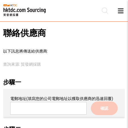
聯絡供應商
以下訊息將傳送給供應商:
查詢來源:
貿發網採購
步驟一
電郵地址
(填寫您的公司電郵地址以獲取供應商的迅速回覆)
確認