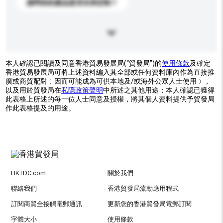
請問你的產品是否支持定制？
本人確認已閱讀及同意香港貿易發展局(“貿發局”)的
使用條款
及確定
香港貿易發展局可將上述資料編入其全部或任何資料庫內作為直接推
廣或商貿配對﹝因而可能成為可供本地及/或海外公眾人士使用﹞，
以及用於貿發局在
私隱政策聲明
中所述之其他用途；本人確認已獲得
此表格上所述的每一位人士同意及授權，將其個人資料提供予貿發局
作此表格提及的用途。
HKTDC.com
關於我們
聯絡我們
香港貿發局流動應用程式
訂閱商貿全接觸電郵通訊
更新您的香港貿發局電郵訂閱
字體大小
使用條款