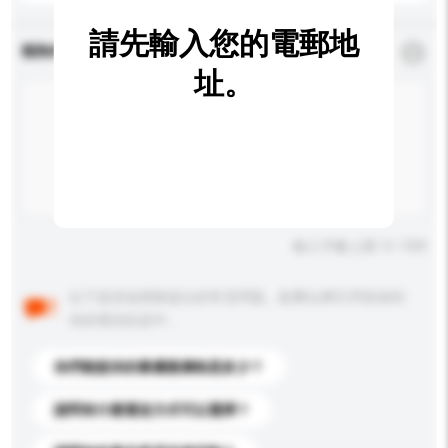
請先輸入您的電郵地
查詢內容
*
必須填寫
址。
輸入字數上限: 0 / 500
以下是其他買家提出的常見問題。點擊以將它們添加到
你的查詢訊息中。
你們能提供的最優惠價格是多少？
請問有什麼運送方式可以選擇？