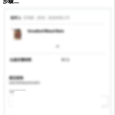
步驟二
收件人
百明樂（香港）貿易有限公司
Unsalted Mixed Nuts
生產所需時間
30 日
產品規格
請提供您對產品的特定要求。
可訂造包裝
請選擇
新增/刪除選項