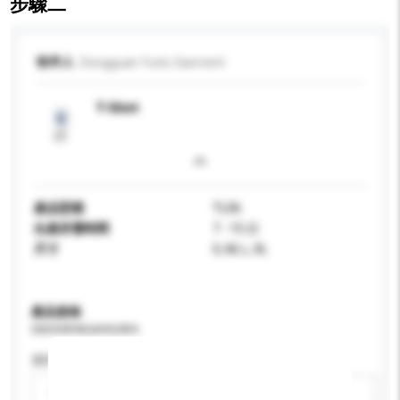
步驟二
收件人
Dongguan YunLi Garment
T-Shirt
產品型號
TL06
生產所需時間
7 - 15 日
尺寸
S, M, L, XL
產品規格
請提供您對產品的特定要求。
適用年齡
請選擇
新增/刪除選項