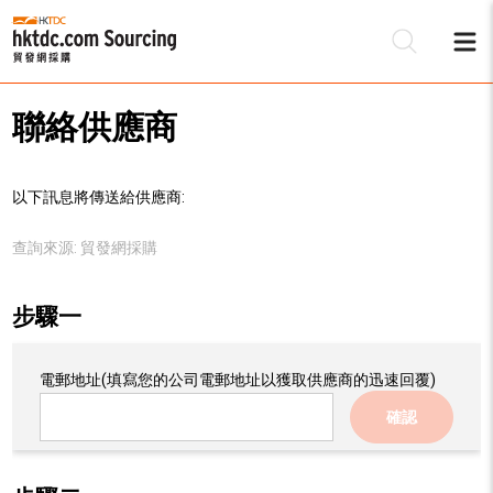
聯絡供應商
以下訊息將傳送給供應商:
查詢來源:
貿發網採購
步驟一
電郵地址
(填寫您的公司電郵地址以獲取供應商的迅速回覆)
確認