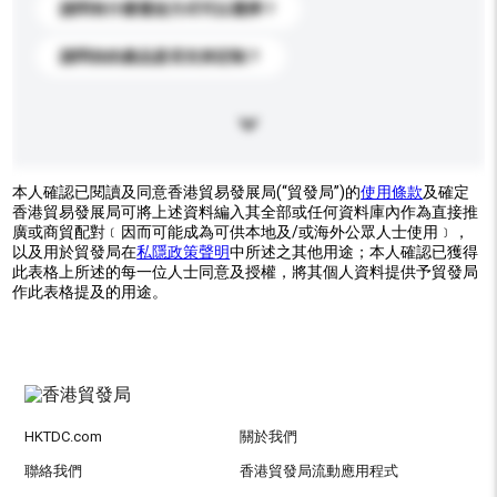
請問有什麼運送方式可以選擇？
請問你的產品是否支持定制？
本人確認已閱讀及同意香港貿易發展局(“貿發局”)的
使用條款
及確定
香港貿易發展局可將上述資料編入其全部或任何資料庫內作為直接推
廣或商貿配對﹝因而可能成為可供本地及/或海外公眾人士使用﹞，
以及用於貿發局在
私隱政策聲明
中所述之其他用途；本人確認已獲得
此表格上所述的每一位人士同意及授權，將其個人資料提供予貿發局
作此表格提及的用途。
HKTDC.com
關於我們
聯絡我們
香港貿發局流動應用程式