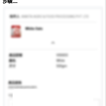
步驟二
收件人
ANKITA AGRO & FOOD PROCESSING PVT. LTD
White Oats
產品型號
V00003
顏色
White
尺寸
500gm
產品規格
請提供您對產品的特定要求。
可訂造包裝
請選擇
新增/刪除選項