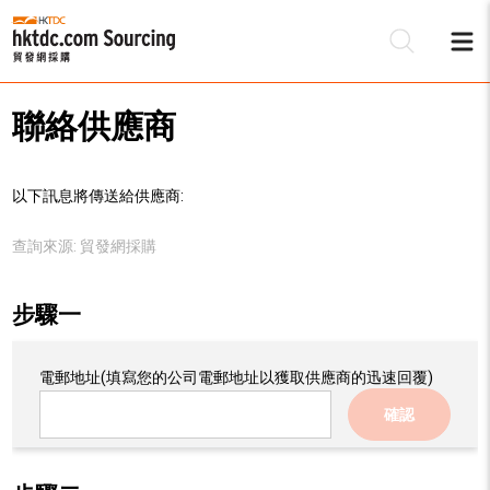
聯絡供應商
以下訊息將傳送給供應商:
查詢來源:
貿發網採購
步驟一
電郵地址
(填寫您的公司電郵地址以獲取供應商的迅速回覆)
確認