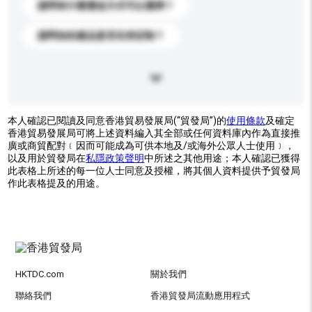
請問有什麼運送方式可以選擇？
請問你的產品是否支持定制？
本人確認已閱讀及同意香港貿易發展局(“貿發局”)的
使用條款
及確定
香港貿易發展局可將上述資料編入其全部或任何資料庫內作為直接推
廣或商貿配對﹝因而可能成為可供本地及/或海外公眾人士使用﹞，
以及用於貿發局在
私隱政策聲明
中所述之其他用途；本人確認已獲得
此表格上所述的每一位人士同意及授權，將其個人資料提供予貿發局
作此表格提及的用途。
HKTDC.com
關於我們
聯絡我們
香港貿發局流動應用程式