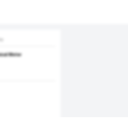
ry
ical Meter