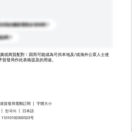
送到我的國家需要多長時間？
標誌嗎？
廣或商貿配對﹝因而可能成為可供本地及/或海外公眾人士使
予貿發局作此表格提及的用途。
香港貿發局電郵訂閱
字體大小
한국어
日本語
1010102003523号