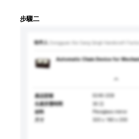
步驟二
收件人
Dongguan Xie Gang Qingli Handicraft Facto
Automatic Chain Device for Mechan
S240-2EB
產品型號
生產所需時間
30 日
Plexiglass mirror
材料
320 x 180 x 200
尺寸