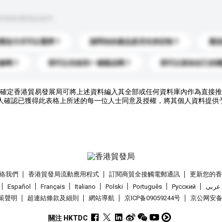
到你的查詢訊息中。
運送方式可以選擇？
請問你的產品是否支持定制？
運
錄嗎？
我可以先收到一個樣品嗎？
我可以添加自己的
確定香港貿易發展局可將上述資料編入其全部或任何資料庫內作為直接推
人確認已獲得此表格上所述的每一位人士同意及授權，將其個人資料提供
絡我們
香港貿發局流動應用程式
訂閱商貿全接觸電郵通訊
更新您的
Español
Français
Italiano
Polski
Português
Pусский
عربى
策聲明
超連結條款及細則
網站導航
京ICP备09059244号
京公网安备 1
關注 HKTDC