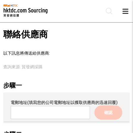
聯絡供應商
以下訊息將傳送給供應商:
查詢來源:
貿發網採購
步驟一
電郵地址
(填寫您的公司電郵地址以獲取供應商的迅速回覆)
確認