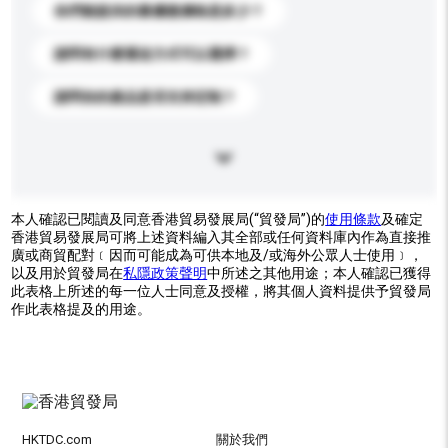
你們能提供的最優惠價格是多少？
請問有什麼運送方式可以選擇？
請問你的產品是否支持定制？
本人確認已閱讀及同意香港貿易發展局(“貿發局”)的
使用條款
及確定
香港貿易發展局可將上述資料編入其全部或任何資料庫內作為直接推
廣或商貿配對﹝因而可能成為可供本地及/或海外公眾人士使用﹞，
以及用於貿發局在
私隱政策聲明
中所述之其他用途；本人確認已獲得
此表格上所述的每一位人士同意及授權，將其個人資料提供予貿發局
作此表格提及的用途。
HKTDC.com
關於我們