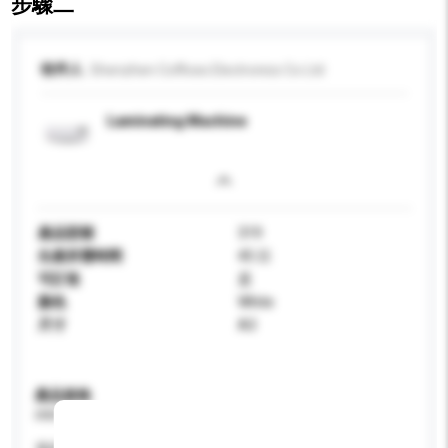
步驟二
收件人
Shenzhen Coffices Electronics Co Ltd
Laminating Machine
產品型號
319
生產所需時間
45 日
可訂造
是
顏色
White
尺寸
A3
產品規格
請提供您對產品的特定要求。