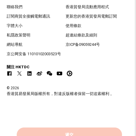
聯絡我們
香港貿發局流動應用程式
訂閱商貿全接觸電郵通訊
更新您的香港貿發局電郵訂閱
字體大小
使用條款
私隱政策聲明
超連結條款及細則
網站導航
京ICP备09059244号
京公网安备 11010102003523号
關注 HKTDC
© 2026
香港貿易發展局版權所有，對違反版權者保留一切追索權利 。
遞交