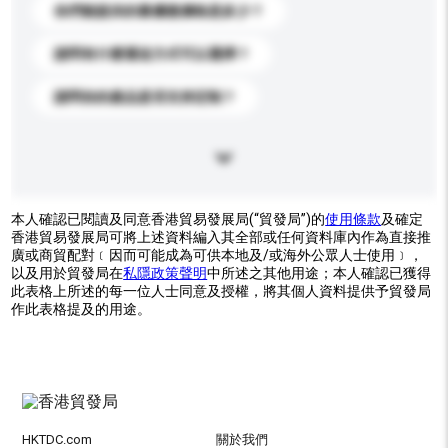
你們能提供的最優惠價格是多少？
請問有什麼運送方式可以選擇？
請問你的產品是否支持定制？
本人確認已閱讀及同意香港貿易發展局(“貿發局”)的
使用條款
及確定
香港貿易發展局可將上述資料編入其全部或任何資料庫內作為直接推
廣或商貿配對﹝因而可能成為可供本地及/或海外公眾人士使用﹞，
以及用於貿發局在
私隱政策聲明
中所述之其他用途；本人確認已獲得
此表格上所述的每一位人士同意及授權，將其個人資料提供予貿發局
作此表格提及的用途。
HKTDC.com
關於我們