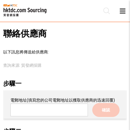
聯絡供應商
以下訊息將傳送給供應商:
查詢來源:
貿發網採購
步驟一
電郵地址
(填寫您的公司電郵地址以獲取供應商的迅速回覆)
確認