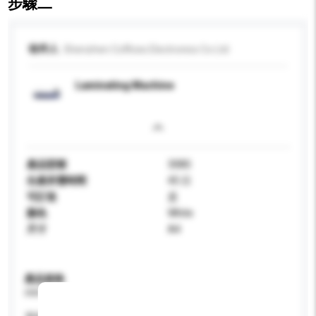
步驟二
收件人
Shenzhen Coffices Electronics Co Ltd
Laminating Machine
產品型號
308S
生產所需時間
45 日
可訂造
是
顏色
White
尺寸
A4
產品規格
請提供您對產品的特定要求。