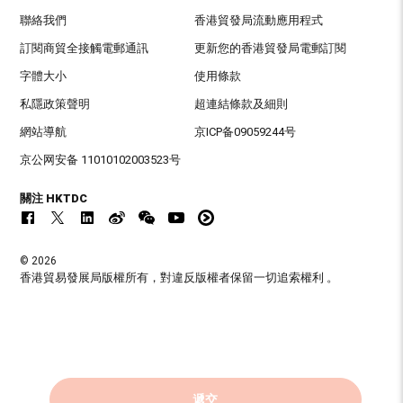
聯絡我們
香港貿發局流動應用程式
訂閱商貿全接觸電郵通訊
更新您的香港貿發局電郵訂閱
字體大小
使用條款
私隱政策聲明
超連結條款及細則
網站導航
京ICP备09059244号
京公网安备 11010102003523号
關注 HKTDC
© 2026
香港貿易發展局版權所有，對違反版權者保留一切追索權利 。
遞交