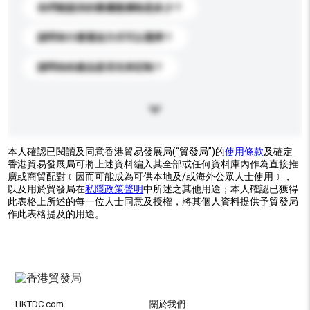
你們能提供的最優惠價格是多少？
請問有什麼運送方式可以選擇？
請問你的產品是否支持定制？
本人確認已閱讀及同意香港貿易發展局(“貿發局”)的
使用條款
及確定
香港貿易發展局可將上述資料編入其全部或任何資料庫內作為直接推
廣或商貿配對﹝因而可能成為可供本地及/或海外公眾人士使用﹞，
以及用於貿發局在
私隱政策聲明
中所述之其他用途；本人確認已獲得
此表格上所述的每一位人士同意及授權，將其個人資料提供予貿發局
作此表格提及的用途。
HKTDC.com
關於我們