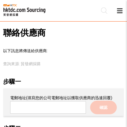
聯絡供應商
以下訊息將傳送給供應商:
查詢來源:
貿發網採購
步驟一
電郵地址
(填寫您的公司電郵地址以獲取供應商的迅速回覆)
確認