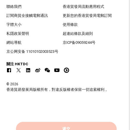
聯絡我們
香港貿發局流動應用程式
訂閱商貿全接觸電郵通訊
更新您的香港貿發局電郵訂閱
字體大小
使用條款
私隱政策聲明
超連結條款及細則
網站導航
京ICP备09059244号
京公网安备 11010102003523号
關注 HKTDC
© 2026
香港貿易發展局版權所有，對違反版權者保留一切追索權利 。
遞交