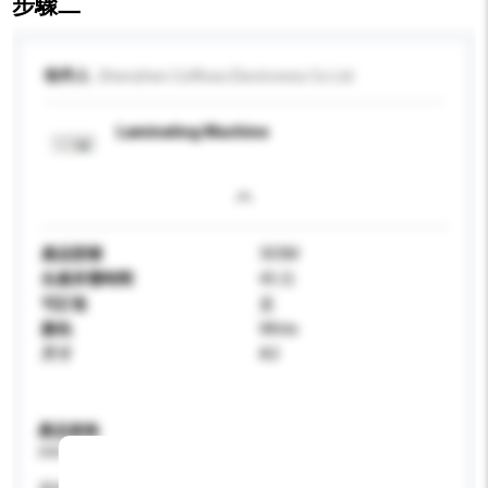
步驟二
收件人
Shenzhen Coffices Electronics Co Ltd
Laminating Machine
產品型號
303M
生產所需時間
45 日
可訂造
是
顏色
White
尺寸
A3
產品規格
請提供您對產品的特定要求。