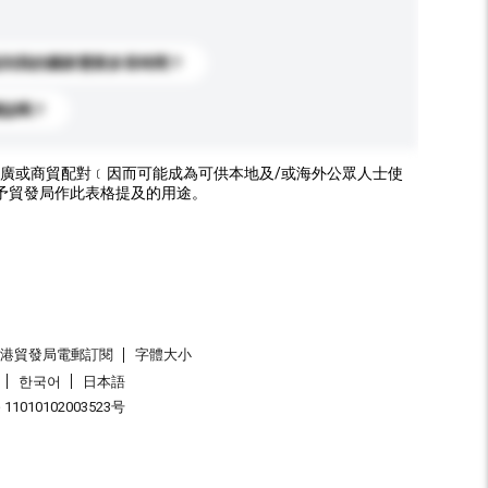
送到我的國家需要多長時間？
標誌嗎？
廣或商貿配對﹝因而可能成為可供本地及/或海外公眾人士使
予貿發局作此表格提及的用途。
香港貿發局電郵訂閱
字體大小
한국어
日本語
1010102003523号