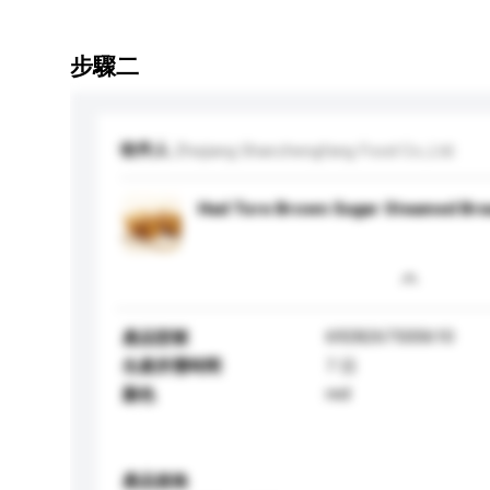
步驟二
收件人
Zhejiang Shanzhengfang Food Co.,Ltd.
Had Tore Brown Sugar Steamed Bre
6928267500610
產品型號
生產所需時間
7 日
red
顏色
產品規格