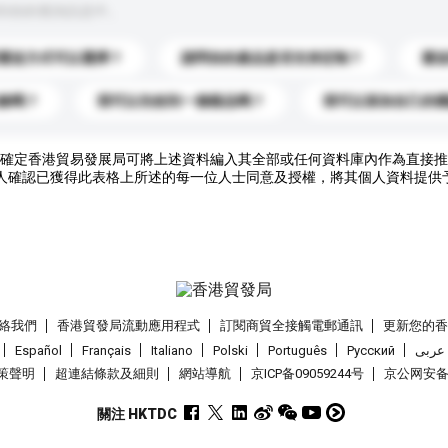
到你的查詢訊息中。
運送方式可以選擇？
請問你的產品是否支持定制？
運
錄嗎？
我可以先收到一個樣品嗎？
我可以添加自己的
確定香港貿易發展局可將上述資料編入其全部或任何資料庫內作為直接推
人確認已獲得此表格上所述的每一位人士同意及授權，將其個人資料提供
絡我們
香港貿發局流動應用程式
訂閱商貿全接觸電郵通訊
更新您的
Español
Français
Italiano
Polski
Português
Pусский
عربى
策聲明
超連結條款及細則
網站導航
京ICP备09059244号
京公网安备 1
關注 HKTDC