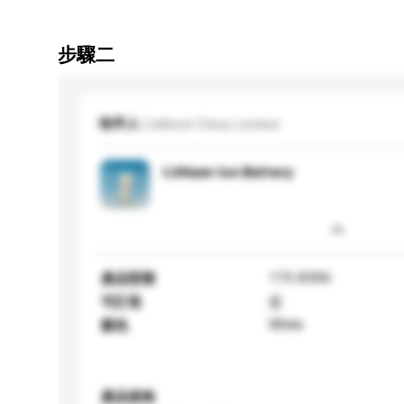
步驟二
收件人
Celltech China Limited
Lithium Ion Battery
175-8306
產品型號
可訂造
是
White
顏色
產品規格