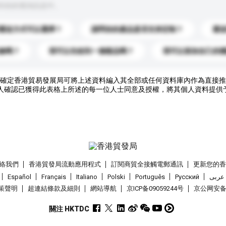
到你的查詢訊息中。
運送方式可以選擇？
請問你的產品是否支持定制？
運
錄嗎？
我可以先收到一個樣品嗎？
我可以添加自己的
確定香港貿易發展局可將上述資料編入其全部或任何資料庫內作為直接推
人確認已獲得此表格上所述的每一位人士同意及授權，將其個人資料提供
絡我們
香港貿發局流動應用程式
訂閱商貿全接觸電郵通訊
更新您的
Español
Français
Italiano
Polski
Português
Pусский
عربى
策聲明
超連結條款及細則
網站導航
京ICP备09059244号
京公网安备 1
關注 HKTDC