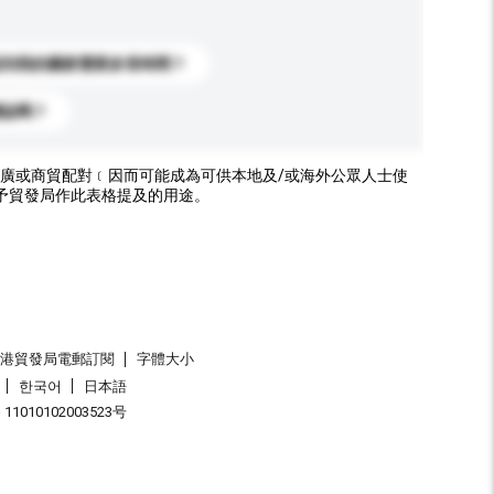
送到我的國家需要多長時間？
標誌嗎？
廣或商貿配對﹝因而可能成為可供本地及/或海外公眾人士使
予貿發局作此表格提及的用途。
香港貿發局電郵訂閱
字體大小
한국어
日本語
1010102003523号