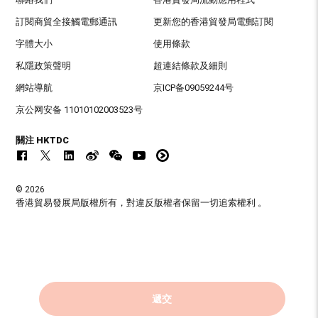
訂閱商貿全接觸電郵通訊
更新您的香港貿發局電郵訂閱
字體大小
使用條款
私隱政策聲明
超連結條款及細則
網站導航
京ICP备09059244号
京公网安备 11010102003523号
關注 HKTDC
© 2026
香港貿易發展局版權所有，對違反版權者保留一切追索權利 。
遞交