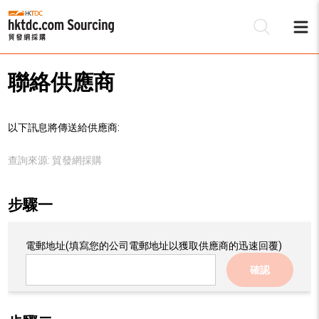
聯絡供應商
以下訊息將傳送給供應商:
查詢來源:
貿發網採購
步驟一
電郵地址
(填寫您的公司電郵地址以獲取供應商的迅速回覆)
確認