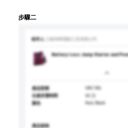
步驟二
收件人
江蘇和暉電動工具有限公司
Battery-Less Jump Starter and Po
VAC186
產品型號
生產所需時間
45 日
Red, Black
顏色
產品規格