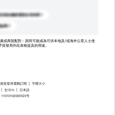
送到我的國家需要多長時間？
標誌嗎？
廣或商貿配對﹝因而可能成為可供本地及/或海外公眾人士使
予貿發局作此表格提及的用途。
香港貿發局電郵訂閱
字體大小
한국어
日本語
1010102003523号