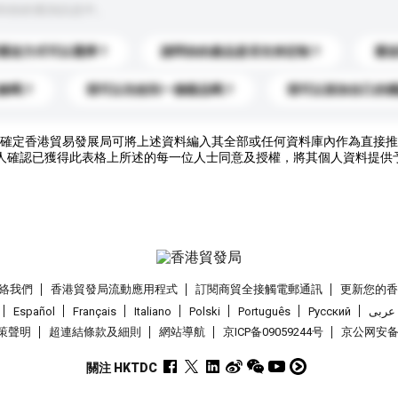
到你的查詢訊息中。
運送方式可以選擇？
請問你的產品是否支持定制？
運
錄嗎？
我可以先收到一個樣品嗎？
我可以添加自己的
確定香港貿易發展局可將上述資料編入其全部或任何資料庫內作為直接推
人確認已獲得此表格上所述的每一位人士同意及授權，將其個人資料提供
絡我們
香港貿發局流動應用程式
訂閱商貿全接觸電郵通訊
更新您的
Español
Français
Italiano
Polski
Português
Pусский
عربى
策聲明
超連結條款及細則
網站導航
京ICP备09059244号
京公网安备 1
關注 HKTDC