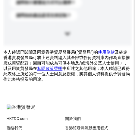
請問有什麼運送方式可以選擇？
請問你的產品是否支持定制？
本人確認已閱讀及同意香港貿易發展局(“貿發局”)的
使用條款
及確定
香港貿易發展局可將上述資料編入其全部或任何資料庫內作為直接推
廣或商貿配對﹝因而可能成為可供本地及/或海外公眾人士使用﹞，
以及用於貿發局在
私隱政策聲明
中所述之其他用途；本人確認已獲得
此表格上所述的每一位人士同意及授權，將其個人資料提供予貿發局
作此表格提及的用途。
HKTDC.com
關於我們
聯絡我們
香港貿發局流動應用程式