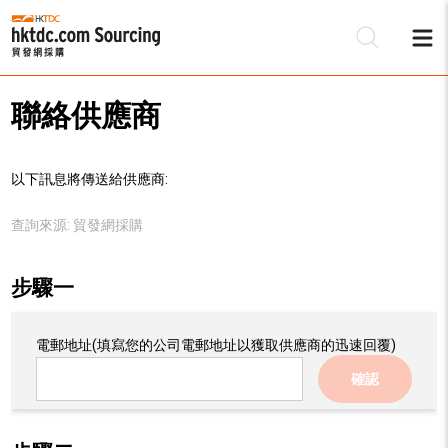
聯絡供應商
以下訊息將傳送給供應商:
查詢來源:
貿發網採購
步驟一
電郵地址
(填寫您的公司電郵地址以獲取供應商的迅速回覆)
確認