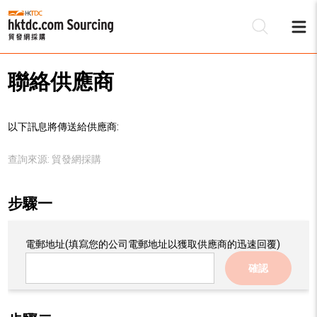
聯絡供應商
以下訊息將傳送給供應商:
查詢來源:
貿發網採購
步驟一
電郵地址
(填寫您的公司電郵地址以獲取供應商的迅速回覆)
確認