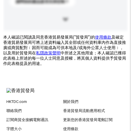
請問你的產品是否支持定制？
本人確認已閱讀及同意香港貿易發展局(“貿發局”)的
使用條款
及確定
香港貿易發展局可將上述資料編入其全部或任何資料庫內作為直接推
廣或商貿配對﹝因而可能成為可供本地及/或海外公眾人士使用﹞，
以及用於貿發局在
私隱政策聲明
中所述之其他用途；本人確認已獲得
此表格上所述的每一位人士同意及授權，將其個人資料提供予貿發局
作此表格提及的用途。
HKTDC.com
關於我們
聯絡我們
香港貿發局流動應用程式
訂閱商貿全接觸電郵通訊
更新您的香港貿發局電郵訂閱
字體大小
使用條款