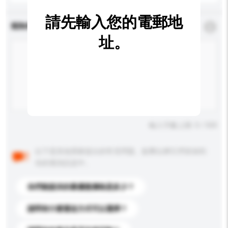
請先輸入您的電郵地
查詢內容
*
必須填寫
址。
輸入字數上限: 0 / 500
以下是其他買家提出的常見問題。點擊以將它們添加到
你的查詢訊息中。
你們能提供的最優惠價格是多少？
請問有什麼運送方式可以選擇？