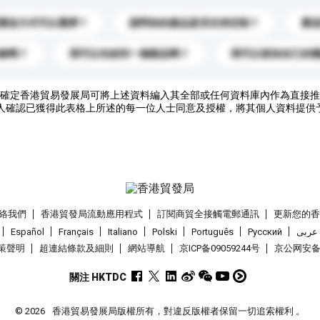
運送方式可以選擇？
請問你的產品是否支持定制？
運
錄嗎？
我可以先收到一個樣品嗎？
我可以添加自己的
確定香港貿易發展局可將上述資料編入其全部或任何資料庫內作為直接推
人確認已獲得此表格上所述的每一位人士同意及授權，將其個人資料提供
絡我們
香港貿發局流動應用程式
訂閱商貿全接觸電郵通訊
更新您的
Español
Français
Italiano
Polski
Português
Pусский
عربى
策聲明
超連結條款及細則
網站導航
京ICP备09059244号
京公网安备 1
關注 HKTDC
© 2026
香港貿易發展局版權所有，對違反版權者保留一切追索權利 。