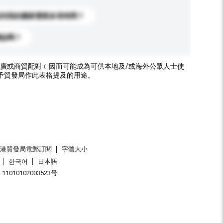
送到我的國家需要多長時間？
標誌嗎？
廣或商貿配對﹝因而可能成為可供本地及/或海外公眾人士使
予貿發局作此表格提及的用途。
香港貿發局電郵訂閱
字體大小
한국어
日本語
1010102003523号