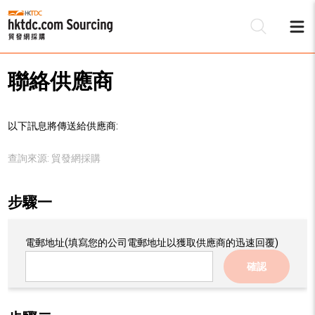
聯絡供應商
以下訊息將傳送給供應商:
查詢來源:
貿發網採購
步驟一
電郵地址
(填寫您的公司電郵地址以獲取供應商的迅速回覆)
確認