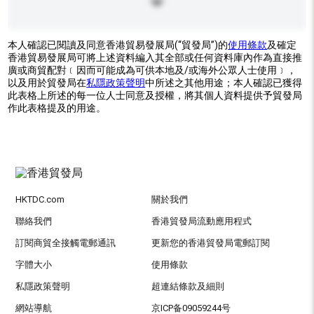
本人確認已閱讀及同意香港貿易發展局(“貿發局”)的
使用條款
及確定
香港貿易發展局可將上述資料編入其全部或任何資料庫內作為直接推
廣或商貿配對﹝因而可能成為可供本地及/或海外公眾人士使用﹞，
以及用於貿發局在
私隱政策聲明
中所述之其他用途；本人確認已獲得
此表格上所述的每一位人士同意及授權，將其個人資料提供予貿發局
作此表格提及的用途。
HKTDC.com
關於我們
聯絡我們
香港貿發局流動應用程式
訂閱商貿全接觸電郵通訊
更新您的香港貿發局電郵訂閱
字體大小
使用條款
私隱政策聲明
超連結條款及細則
網站導航
京ICP备09059244号