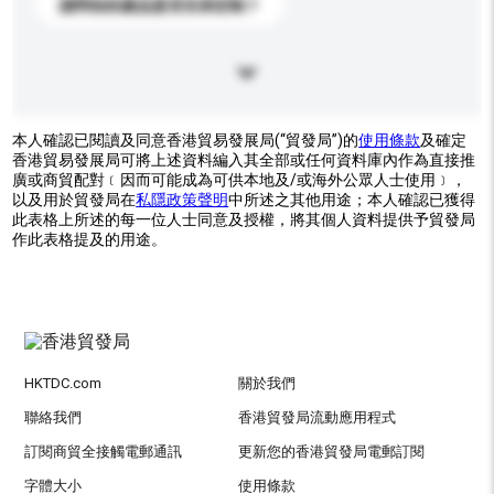
請問你的產品是否支持定制？
本人確認已閱讀及同意香港貿易發展局(“貿發局”)的
使用條款
及確定
香港貿易發展局可將上述資料編入其全部或任何資料庫內作為直接推
廣或商貿配對﹝因而可能成為可供本地及/或海外公眾人士使用﹞，
以及用於貿發局在
私隱政策聲明
中所述之其他用途；本人確認已獲得
此表格上所述的每一位人士同意及授權，將其個人資料提供予貿發局
作此表格提及的用途。
HKTDC.com
關於我們
聯絡我們
香港貿發局流動應用程式
訂閱商貿全接觸電郵通訊
更新您的香港貿發局電郵訂閱
字體大小
使用條款