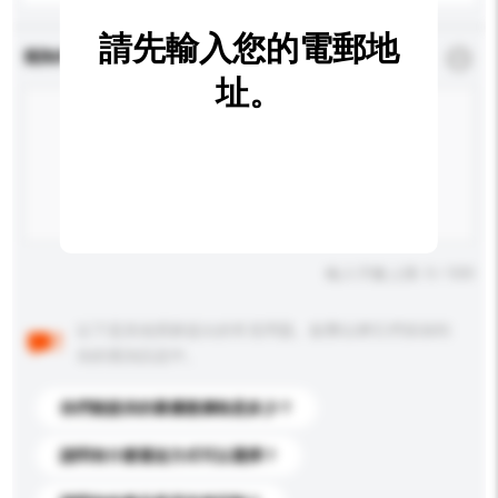
請先輸入您的電郵地
查詢內容
*
必須填寫
址。
輸入字數上限: 0 / 500
以下是其他買家提出的常見問題。點擊以將它們添加到
你的查詢訊息中。
你們能提供的最優惠價格是多少？
請問有什麼運送方式可以選擇？