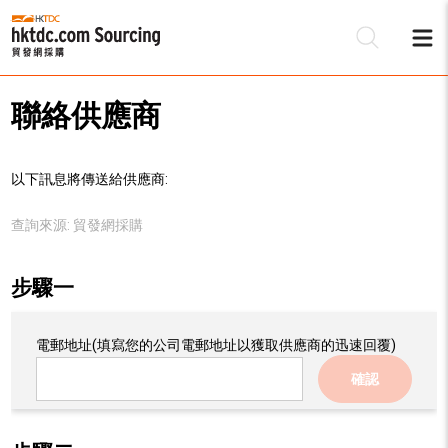
聯絡供應商
以下訊息將傳送給供應商:
查詢來源:
貿發網採購
步驟一
電郵地址
(填寫您的公司電郵地址以獲取供應商的迅速回覆)
確認