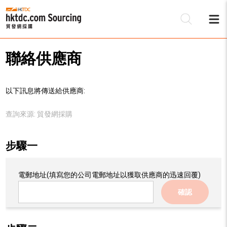
聯絡供應商
以下訊息將傳送給供應商:
查詢來源:
貿發網採購
步驟一
電郵地址
(填寫您的公司電郵地址以獲取供應商的迅速回覆)
確認