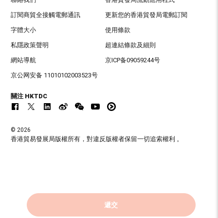
訂閱商貿全接觸電郵通訊
更新您的香港貿發局電郵訂閱
字體大小
使用條款
私隱政策聲明
超連結條款及細則
網站導航
京ICP备09059244号
京公网安备 11010102003523号
關注 HKTDC
© 2026
香港貿易發展局版權所有，對違反版權者保留一切追索權利 。
遞交