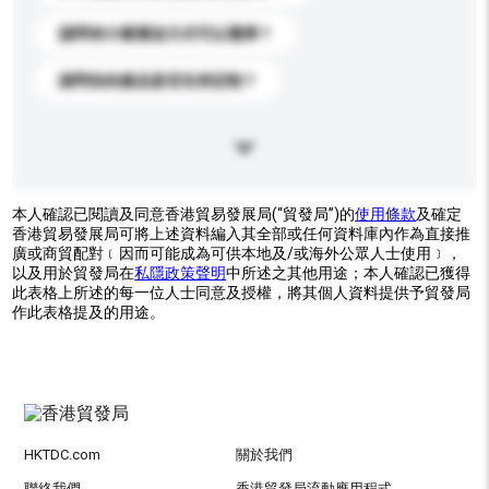
請問有什麼運送方式可以選擇？
請問你的產品是否支持定制？
本人確認已閱讀及同意香港貿易發展局(“貿發局”)的
使用條款
及確定
香港貿易發展局可將上述資料編入其全部或任何資料庫內作為直接推
廣或商貿配對﹝因而可能成為可供本地及/或海外公眾人士使用﹞，
以及用於貿發局在
私隱政策聲明
中所述之其他用途；本人確認已獲得
此表格上所述的每一位人士同意及授權，將其個人資料提供予貿發局
作此表格提及的用途。
HKTDC.com
關於我們
聯絡我們
香港貿發局流動應用程式