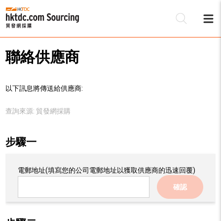
聯絡供應商
以下訊息將傳送給供應商:
查詢來源:
貿發網採購
步驟一
電郵地址
(填寫您的公司電郵地址以獲取供應商的迅速回覆)
確認