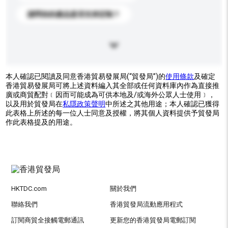
請問你的產品是否支持定制？
本人確認已閱讀及同意香港貿易發展局(“貿發局”)的
使用條款
及確定
香港貿易發展局可將上述資料編入其全部或任何資料庫內作為直接推
廣或商貿配對﹝因而可能成為可供本地及/或海外公眾人士使用﹞，
以及用於貿發局在
私隱政策聲明
中所述之其他用途；本人確認已獲得
此表格上所述的每一位人士同意及授權，將其個人資料提供予貿發局
作此表格提及的用途。
HKTDC.com
關於我們
聯絡我們
香港貿發局流動應用程式
訂閱商貿全接觸電郵通訊
更新您的香港貿發局電郵訂閱