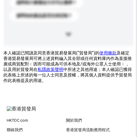
請問有什麼運送方式可以選擇？
請問你的產品是否支持定制？
本人確認已閱讀及同意香港貿易發展局(“貿發局”)的
使用條款
及確定
香港貿易發展局可將上述資料編入其全部或任何資料庫內作為直接推
廣或商貿配對﹝因而可能成為可供本地及/或海外公眾人士使用﹞，
以及用於貿發局在
私隱政策聲明
中所述之其他用途；本人確認已獲得
此表格上所述的每一位人士同意及授權，將其個人資料提供予貿發局
作此表格提及的用途。
HKTDC.com
關於我們
聯絡我們
香港貿發局流動應用程式