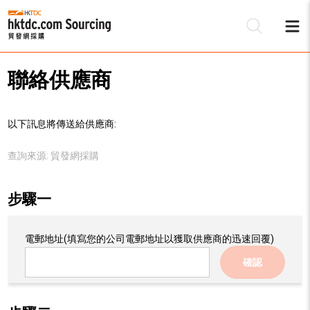
聯絡供應商
以下訊息將傳送給供應商:
查詢來源:
貿發網採購
步驟一
電郵地址
(填寫您的公司電郵地址以獲取供應商的迅速回覆)
確認