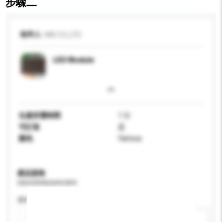
步驟二
收件人
MIS CO.,LTD
LED Module
生產所需時間
1 日
可訂造
是
顏色
Various
產品規格
請提供您對產品的特定要求。
應用
新增/刪除選項