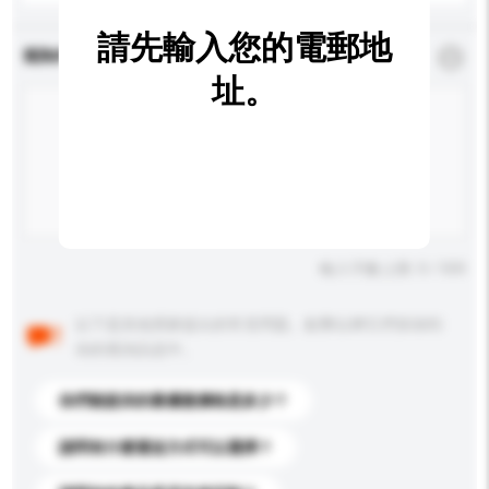
請先輸入您的電郵地
查詢內容
*
必須填寫
址。
輸入字數上限: 0 / 500
以下是其他買家提出的常見問題。點擊以將它們添加到
你的查詢訊息中。
你們能提供的最優惠價格是多少？
請問有什麼運送方式可以選擇？