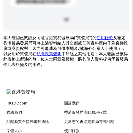
請問你的產品是否支持定制？
本人確認已閱讀及同意香港貿易發展局(“貿發局”)的
使用條款
及確定
香港貿易發展局可將上述資料編入其全部或任何資料庫內作為直接推
廣或商貿配對﹝因而可能成為可供本地及/或海外公眾人士使用﹞，
以及用於貿發局在
私隱政策聲明
中所述之其他用途；本人確認已獲得
此表格上所述的每一位人士同意及授權，將其個人資料提供予貿發局
作此表格提及的用途。
HKTDC.com
關於我們
聯絡我們
香港貿發局流動應用程式
訂閱商貿全接觸電郵通訊
更新您的香港貿發局電郵訂閱
字體大小
使用條款