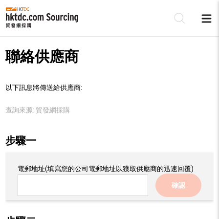
聯絡供應商
以下訊息將傳送給供應商:
查詢來源:
貿發網採購
步驟一
電郵地址
(填寫您的公司電郵地址以獲取供應商的迅速回覆)
確認