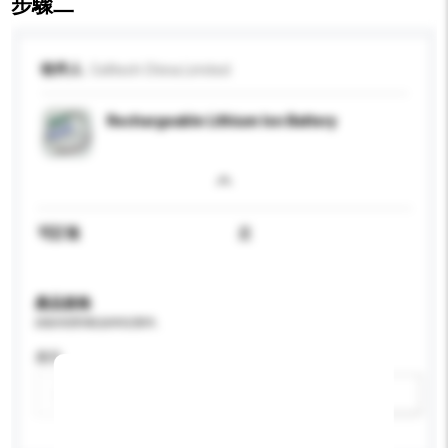
步驟二
收件人
Celltech China Limited
Rechargeable Lithium Ion Battery
可訂造
是
產品規格
請提供您對產品的特定要求。
應用
新增/刪除選項