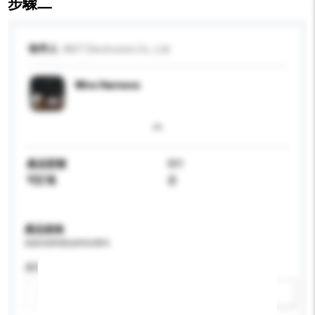
步驟二
收件人
MST Electronics Co., Ltd.
Wire Harness
產品型號
001
可訂造
是
產品規格
請提供您對產品的特定要求。
應用
新增/刪除選項