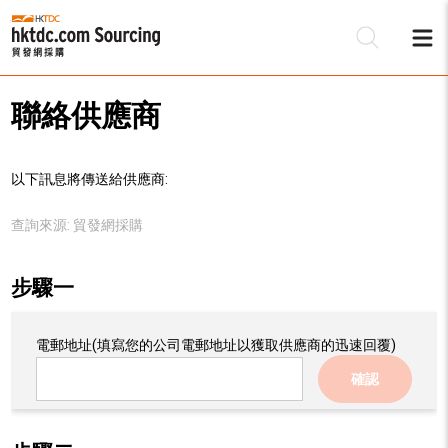
聯絡供應商
以下訊息將傳送給供應商:
查詢來源:
貿發網採購
步驟一
電郵地址
(填寫您的公司電郵地址以獲取供應商的迅速回覆)
確認