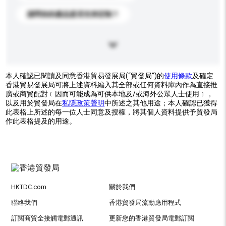
請問你的產品是否支持定制？
本人確認已閱讀及同意香港貿易發展局(“貿發局”)的
使用條款
及確定
香港貿易發展局可將上述資料編入其全部或任何資料庫內作為直接推
廣或商貿配對﹝因而可能成為可供本地及/或海外公眾人士使用﹞，
以及用於貿發局在
私隱政策聲明
中所述之其他用途；本人確認已獲得
此表格上所述的每一位人士同意及授權，將其個人資料提供予貿發局
作此表格提及的用途。
HKTDC.com
關於我們
聯絡我們
香港貿發局流動應用程式
訂閱商貿全接觸電郵通訊
更新您的香港貿發局電郵訂閱