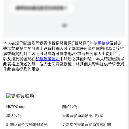
請問你的產品是否支持定制？
本人確認已閱讀及同意香港貿易發展局(“貿發局”)的
使用條款
及確定
香港貿易發展局可將上述資料編入其全部或任何資料庫內作為直接推
廣或商貿配對﹝因而可能成為可供本地及/或海外公眾人士使用﹞，
以及用於貿發局在
私隱政策聲明
中所述之其他用途；本人確認已獲得
此表格上所述的每一位人士同意及授權，將其個人資料提供予貿發局
作此表格提及的用途。
HKTDC.com
關於我們
聯絡我們
香港貿發局流動應用程式
訂閱商貿全接觸電郵通訊
更新您的香港貿發局電郵訂閱