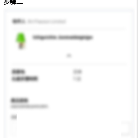
步驟二
收件人
Art Passion Limited
Ichigoichie Junmaidaiginjyo
原產地
日本
生產所需時間
1 日
產品規格
請提供您對產品的特定要求。
酒精含量 (%)
新增/刪除選項