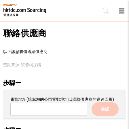
聯絡供應商
以下訊息將傳送給供應商:
查詢來源:
貿發網採購
步驟一
電郵地址
(填寫您的公司電郵地址以獲取供應商的迅速回覆)
確認