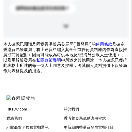
請問你的產品是否支持定制？
本人確認已閱讀及同意香港貿易發展局(“貿發局”)的
使用條款
及確定
香港貿易發展局可將上述資料編入其全部或任何資料庫內作為直接推
廣或商貿配對﹝因而可能成為可供本地及/或海外公眾人士使用﹞，
以及用於貿發局在
私隱政策聲明
中所述之其他用途；本人確認已獲得
此表格上所述的每一位人士同意及授權，將其個人資料提供予貿發局
作此表格提及的用途。
HKTDC.com
關於我們
聯絡我們
香港貿發局流動應用程式
訂閱商貿全接觸電郵通訊
更新您的香港貿發局電郵訂閱