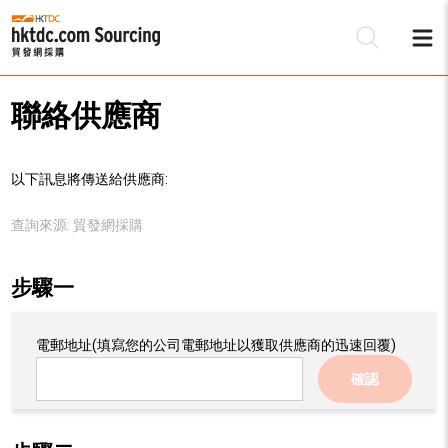
聯絡供應商
以下訊息將傳送給供應商:
查詢來源:
貿發網採購
步驟一
電郵地址
(填寫您的公司電郵地址以獲取供應商的迅速回覆)
確認