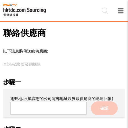
聯絡供應商
以下訊息將傳送給供應商:
查詢來源:
貿發網採購
步驟一
電郵地址
(填寫您的公司電郵地址以獲取供應商的迅速回覆)
確認