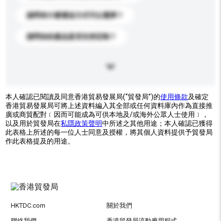
請問有什麼運送方式可以選擇？
請問你的產品是否支持定制？
本人確認已閱讀及同意香港貿易發展局(“貿發局”)的
使用條款
及確定
香港貿易發展局可將上述資料編入其全部或任何資料庫內作為直接推
廣或商貿配對﹝因而可能成為可供本地及/或海外公眾人士使用﹞，
以及用於貿發局在
私隱政策聲明
中所述之其他用途；本人確認已獲得
此表格上所述的每一位人士同意及授權，將其個人資料提供予貿發局
作此表格提及的用途。
HKTDC.com
關於我們
聯絡我們
香港貿發局流動應用程式