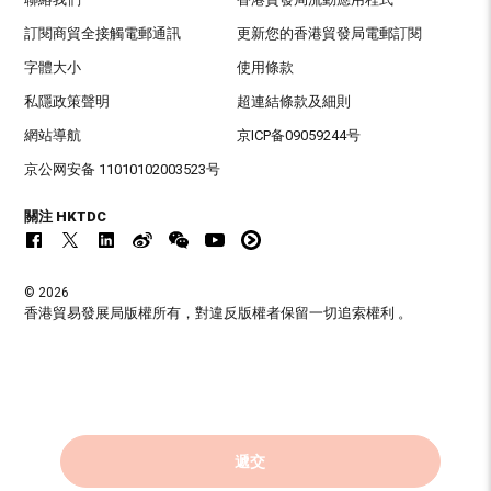
訂閱商貿全接觸電郵通訊
更新您的香港貿發局電郵訂閱
字體大小
使用條款
私隱政策聲明
超連結條款及細則
網站導航
京ICP备09059244号
京公网安备 11010102003523号
關注 HKTDC
© 2026
香港貿易發展局版權所有，對違反版權者保留一切追索權利 。
遞交