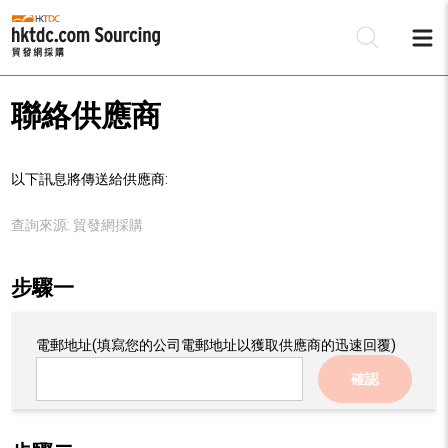
聯絡供應商
以下訊息將傳送給供應商:
查詢來源:
貿發網採購
步驟一
電郵地址
(填寫您的公司電郵地址以獲取供應商的迅速回覆)
確認