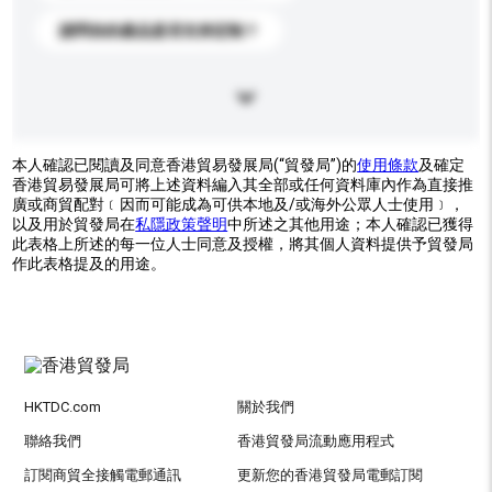
請問你的產品是否支持定制？
本人確認已閱讀及同意香港貿易發展局(“貿發局”)的
使用條款
及確定
香港貿易發展局可將上述資料編入其全部或任何資料庫內作為直接推
廣或商貿配對﹝因而可能成為可供本地及/或海外公眾人士使用﹞，
以及用於貿發局在
私隱政策聲明
中所述之其他用途；本人確認已獲得
此表格上所述的每一位人士同意及授權，將其個人資料提供予貿發局
作此表格提及的用途。
HKTDC.com
關於我們
聯絡我們
香港貿發局流動應用程式
訂閱商貿全接觸電郵通訊
更新您的香港貿發局電郵訂閱