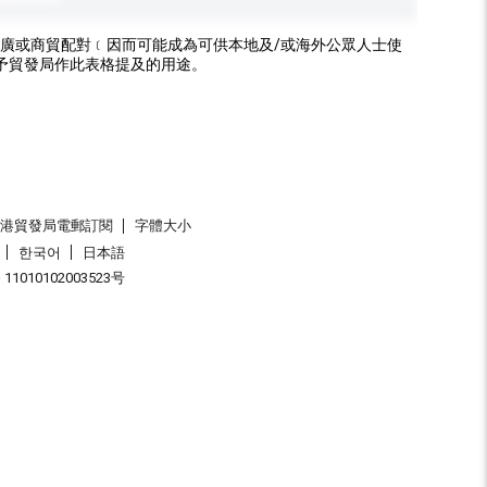
廣或商貿配對﹝因而可能成為可供本地及/或海外公眾人士使
予貿發局作此表格提及的用途。
香港貿發局電郵訂閱
字體大小
한국어
日本語
1010102003523号