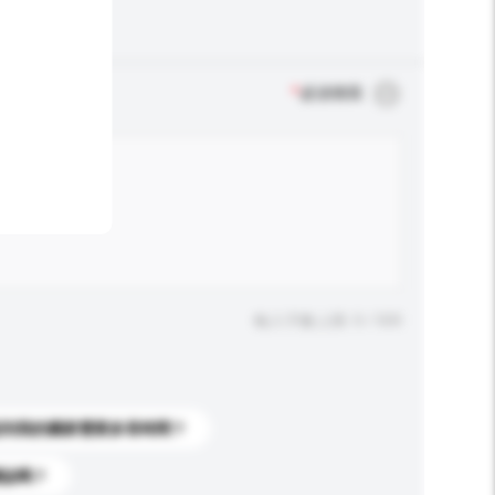
*
必須填寫
輸入字數上限: 0 / 500
送到我的國家需要多長時間？
標誌嗎？