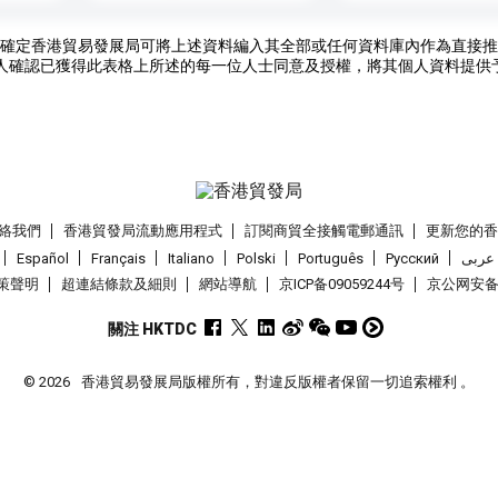
確定香港貿易發展局可將上述資料編入其全部或任何資料庫內作為直接推
人確認已獲得此表格上所述的每一位人士同意及授權，將其個人資料提供
絡我們
香港貿發局流動應用程式
訂閱商貿全接觸電郵通訊
更新您的
Español
Français
Italiano
Polski
Português
Pусский
عربى
策聲明
超連結條款及細則
網站導航
京ICP备09059244号
京公网安备 1
關注 HKTDC
© 2026
香港貿易發展局版權所有，對違反版權者保留一切追索權利 。