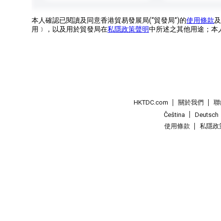
本人確認已閱讀及同意香港貿易發展局(“貿發局”)的
使用條款
及
用﹞，以及用於貿發局在
私隱政策聲明
中所述之其他用途；本
HKTDC.com
關於我們
聯
Čeština
Deutsch
使用條款
私隱政