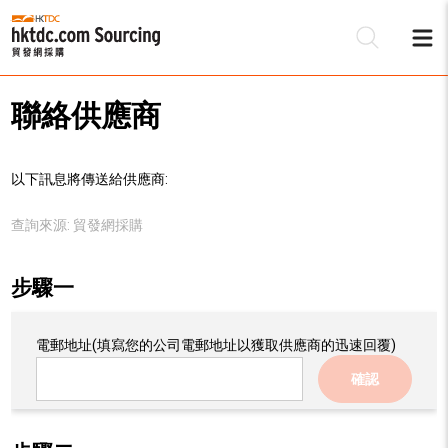
聯絡供應商
以下訊息將傳送給供應商:
查詢來源:
貿發網採購
步驟一
電郵地址
(填寫您的公司電郵地址以獲取供應商的迅速回覆)
確認