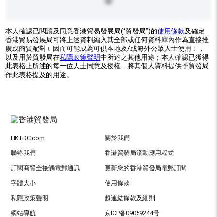
本人確認已閱讀及同意香港貿易發展局(“貿發局”)的
使用條款
及確定
香港貿易發展局可將上述資料編入其全部或任何資料庫內作為直接推
廣或商貿配對﹝因而可能成為可供本地及/或海外公眾人士使用﹞，
以及用於貿發局在
私隱政策聲明
中所述之其他用途；本人確認已獲得
此表格上所述的每一位人士同意及授權，將其個人資料提供予貿發局
作此表格提及的用途。
HKTDC.com
關於我們
聯絡我們
香港貿發局流動應用程式
訂閱商貿全接觸電郵通訊
更新您的香港貿發局電郵訂閱
字體大小
使用條款
私隱政策聲明
超連結條款及細則
網站導航
京ICP备09059244号