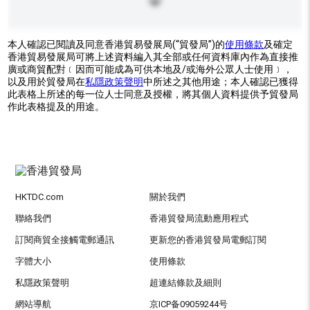
本人確認已閱讀及同意香港貿易發展局(“貿發局”)的
使用條款
及確定
香港貿易發展局可將上述資料編入其全部或任何資料庫內作為直接推
廣或商貿配對﹝因而可能成為可供本地及/或海外公眾人士使用﹞，
以及用於貿發局在
私隱政策聲明
中所述之其他用途；本人確認已獲得
此表格上所述的每一位人士同意及授權，將其個人資料提供予貿發局
作此表格提及的用途。
HKTDC.com
關於我們
聯絡我們
香港貿發局流動應用程式
訂閱商貿全接觸電郵通訊
更新您的香港貿發局電郵訂閱
字體大小
使用條款
私隱政策聲明
超連結條款及細則
網站導航
京ICP备09059244号