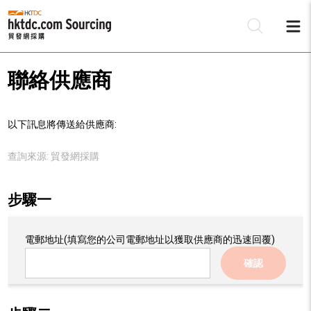
聯絡供應商
以下訊息將傳送給供應商:
查詢來源:
貿發網採購
步驟一
電郵地址
(填寫您的公司電郵地址以獲取供應商的迅速回覆)
確認