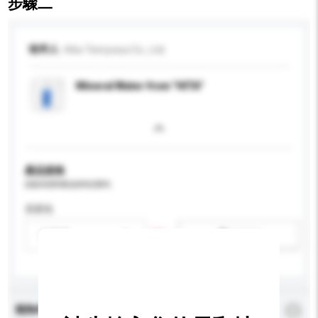
步驟二
收件人
Hita-Tenryosui Co., Ltd.
Mineral Water from "HITA"
產品規格
請提供您對產品的特定要求。
原產地
請選擇
新增/刪除選項
查詢內容
*
必須填寫