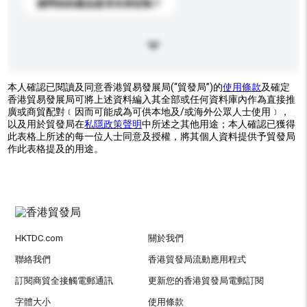
請問你的產品是否支持定制？
本人確認已閱讀及同意香港貿易發展局(“貿發局”)的
使用條款
及確定
香港貿易發展局可將上述資料編入其全部或任何資料庫內作為直接推
廣或商貿配對﹝因而可能成為可供本地及/或海外公眾人士使用﹞，
以及用於貿發局在
私隱政策聲明
中所述之其他用途；本人確認已獲得
此表格上所述的每一位人士同意及授權，將其個人資料提供予貿發局
作此表格提及的用途。
HKTDC.com
關於我們
聯絡我們
香港貿發局流動應用程式
訂閱商貿全接觸電郵通訊
更新您的香港貿發局電郵訂閱
字體大小
使用條款