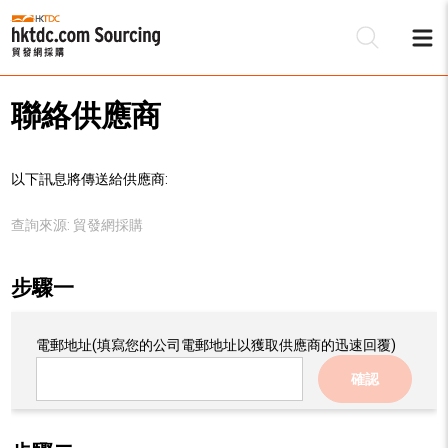
聯絡供應商
以下訊息將傳送給供應商:
查詢來源:
貿發網採購
步驟一
電郵地址
(填寫您的公司電郵地址以獲取供應商的迅速回覆)
確認