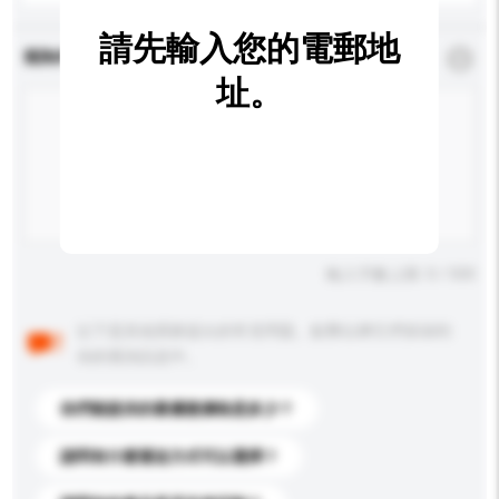
請先輸入您的電郵地
查詢內容
*
必須填寫
址。
輸入字數上限: 0 / 500
以下是其他買家提出的常見問題。點擊以將它們添加到
你的查詢訊息中。
你們能提供的最優惠價格是多少？
請問有什麼運送方式可以選擇？