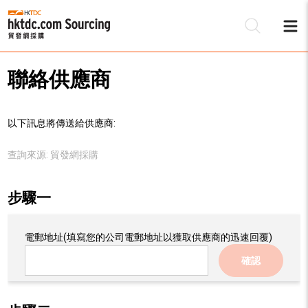
聯絡供應商
以下訊息將傳送給供應商:
查詢來源:
貿發網採購
步驟一
電郵地址
(填寫您的公司電郵地址以獲取供應商的迅速回覆)
確認