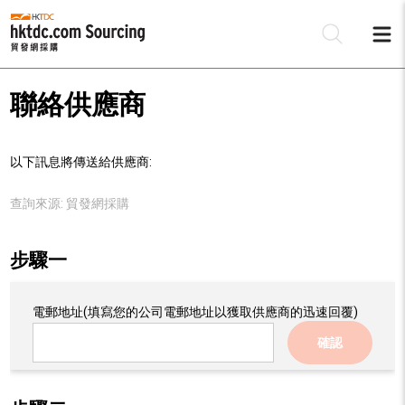
聯絡供應商
以下訊息將傳送給供應商:
查詢來源:
貿發網採購
步驟一
電郵地址
(填寫您的公司電郵地址以獲取供應商的迅速回覆)
確認