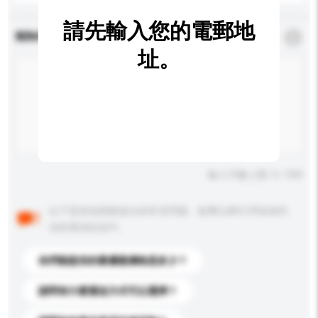
請先輸入您的電郵地
查詢內容
*
必須填寫
址。
輸入字數上限: 0 / 500
以下是其他買家提出的常見問題。點擊以將它們添加到
你的查詢訊息中。
你們能提供的最優惠價格是多少？
請問有什麼運送方式可以選擇？