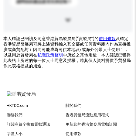
請問你的產品是否支持定制？
本人確認已閱讀及同意香港貿易發展局(“貿發局”)的
使用條款
及確定
香港貿易發展局可將上述資料編入其全部或任何資料庫內作為直接推
廣或商貿配對﹝因而可能成為可供本地及/或海外公眾人士使用﹞，
以及用於貿發局在
私隱政策聲明
中所述之其他用途；本人確認已獲得
此表格上所述的每一位人士同意及授權，將其個人資料提供予貿發局
作此表格提及的用途。
HKTDC.com
關於我們
聯絡我們
香港貿發局流動應用程式
訂閱商貿全接觸電郵通訊
更新您的香港貿發局電郵訂閱
字體大小
使用條款