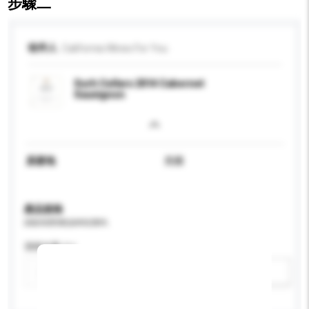
步驟二
收件人
California Wines For You
Surh Cellars 2014 Cabernet
Sauvignon
原產地
美國
產品規格
請提供您對產品的特定要求。
酒精含量 (%)
新增/刪除選項