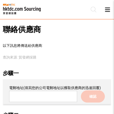
聯絡供應商
以下訊息將傳送給供應商:
查詢來源:
貿發網採購
步驟一
電郵地址
(填寫您的公司電郵地址以獲取供應商的迅速回覆)
確認