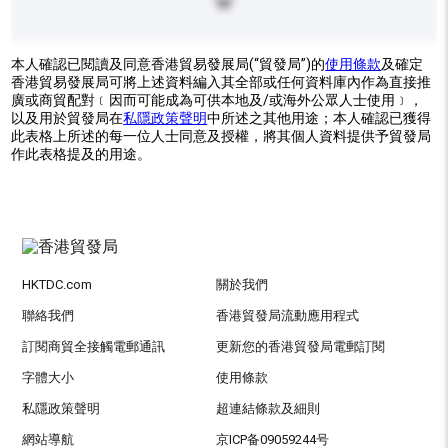
本人確認已閱讀及同意香港貿易發展局(“貿發局”)的
使用條款
及確定
香港貿易發展局可將上述資料編入其全部或任何資料庫內作為直接推
廣或商貿配對﹝因而可能成為可供本地及/或海外公眾人士使用﹞，
以及用於貿發局在
私隱政策聲明
中所述之其他用途；本人確認已獲得
此表格上所述的每一位人士同意及授權，將其個人資料提供予貿發局
作此表格提及的用途。
HKTDC.com
關於我們
聯絡我們
香港貿發局流動應用程式
訂閱商貿全接觸電郵通訊
更新您的香港貿發局電郵訂閱
字體大小
使用條款
私隱政策聲明
超連結條款及細則
網站導航
京ICP备09059244号