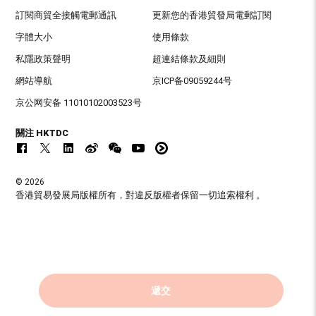
訂閱商貿全接觸電郵通訊
更新您的香港貿發局電郵訂閱
字體大小
使用條款
私隱政策聲明
超連結條款及細則
網站導航
京ICP备09059244号
京公网安备 11010102003523号
關注 HKTDC
© 2026
香港貿易發展局版權所有，對違反版權者保留一切追索權利 。
遞交