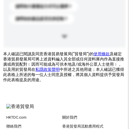
請問有什麼運送方式可以選擇？
請問你的產品是否支持定制？
本人確認已閱讀及同意香港貿易發展局(“貿發局”)的
使用條款
及確定
香港貿易發展局可將上述資料編入其全部或任何資料庫內作為直接推
廣或商貿配對﹝因而可能成為可供本地及/或海外公眾人士使用﹞，
以及用於貿發局在
私隱政策聲明
中所述之其他用途；本人確認已獲得
此表格上所述的每一位人士同意及授權，將其個人資料提供予貿發局
作此表格提及的用途。
HKTDC.com
關於我們
聯絡我們
香港貿發局流動應用程式