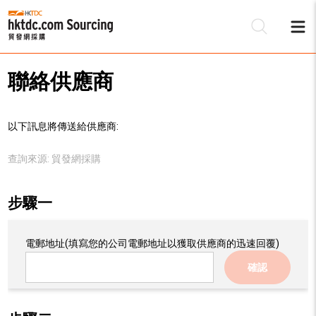
聯絡供應商
以下訊息將傳送給供應商:
查詢來源:
貿發網採購
步驟一
電郵地址
(填寫您的公司電郵地址以獲取供應商的迅速回覆)
確認