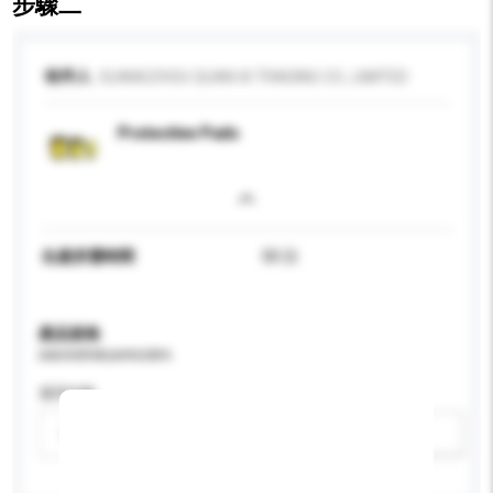
步驟二
收件人
GUANGZHOU QUAN XI TRADING CO., LIMITED
Protective Pads
生產所需時間
50 日
產品規格
請提供您對產品的特定要求。
適用年齡
請選擇
新增/刪除選項