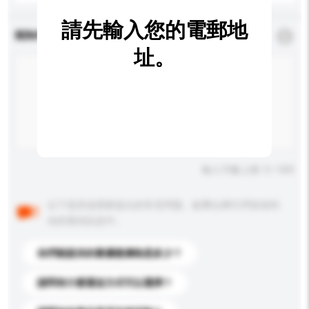
請先輸入您的電郵地
查詢內容
*
必須填寫
址。
輸入字數上限: 0 / 500
以下是其他買家提出的常見問題。點擊以將它們添加到
你的查詢訊息中。
你們能提供的最優惠價格是多少？
請問有什麼運送方式可以選擇？