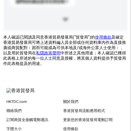
請問你的產品是否支持定制？
本人確認已閱讀及同意香港貿易發展局(“貿發局”)的
使用條款
及確定
香港貿易發展局可將上述資料編入其全部或任何資料庫內作為直接推
廣或商貿配對﹝因而可能成為可供本地及/或海外公眾人士使用﹞，
以及用於貿發局在
私隱政策聲明
中所述之其他用途；本人確認已獲得
此表格上所述的每一位人士同意及授權，將其個人資料提供予貿發局
作此表格提及的用途。
HKTDC.com
關於我們
聯絡我們
香港貿發局流動應用程式
訂閱商貿全接觸電郵通訊
更新您的香港貿發局電郵訂閱
字體大小
使用條款