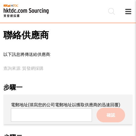
聯絡供應商
以下訊息將傳送給供應商:
查詢來源:
貿發網採購
步驟一
電郵地址
(填寫您的公司電郵地址以獲取供應商的迅速回覆)
確認