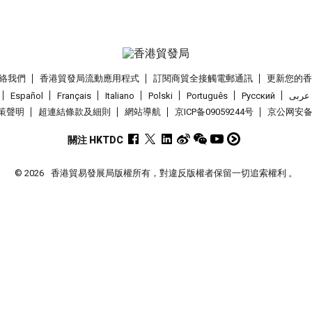
絡我們
香港貿發局流動應用程式
訂閱商貿全接觸電郵通訊
更新您的
Español
Français
Italiano
Polski
Português
Pусский
عربى
策聲明
超連結條款及細則
網站導航
京ICP备09059244号
京公网安备 1
關注 HKTDC
© 2026
香港貿易發展局版權所有，對違反版權者保留一切追索權利 。