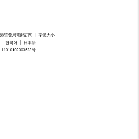
香港貿發局電郵訂閱
字體大小
한국어
日本語
1010102003523号