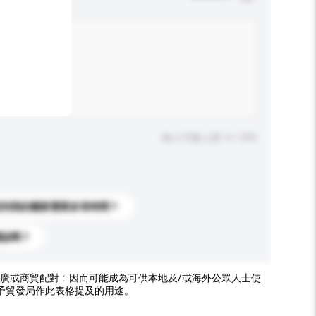
輸入字數上限: 0 / 500
送到我的國家需要多長時間？
標誌嗎？
廣或商貿配對﹝因而可能成為可供本地及/或海外公眾人士使
予貿發局作此表格提及的用途。