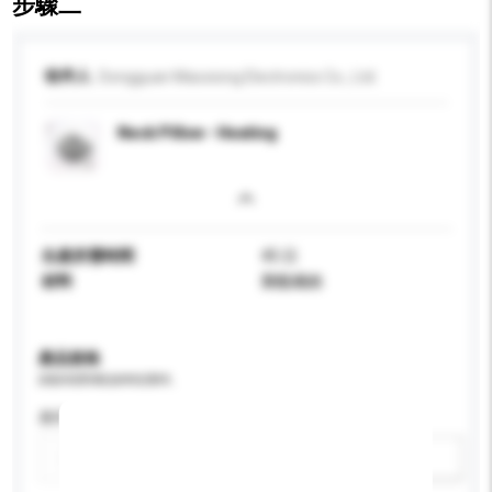
步驟二
收件人
Dongguan Maoxiong Electronics Co., Ltd.
Neck Pillow - Heating
生產所需時間
45 日
材料
聚酯纖維
產品規格
請提供您對產品的特定要求。
應用
新增/刪除選項