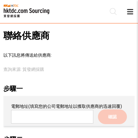
聯絡供應商
以下訊息將傳送給供應商:
查詢來源:
貿發網採購
步驟一
電郵地址
(填寫您的公司電郵地址以獲取供應商的迅速回覆)
確認