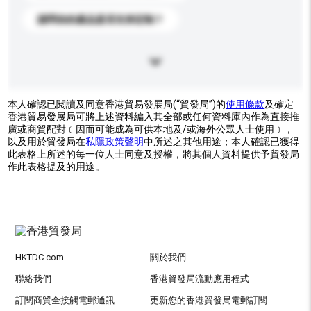
請問你的產品是否支持定制？
本人確認已閱讀及同意香港貿易發展局(“貿發局”)的
使用條款
及確定
香港貿易發展局可將上述資料編入其全部或任何資料庫內作為直接推
廣或商貿配對﹝因而可能成為可供本地及/或海外公眾人士使用﹞，
以及用於貿發局在
私隱政策聲明
中所述之其他用途；本人確認已獲得
此表格上所述的每一位人士同意及授權，將其個人資料提供予貿發局
作此表格提及的用途。
HKTDC.com
關於我們
聯絡我們
香港貿發局流動應用程式
訂閱商貿全接觸電郵通訊
更新您的香港貿發局電郵訂閱