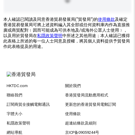
本人確認已閱讀及同意香港貿易發展局(“貿發局”)的
使用條款
及確定
香港貿易發展局可將上述資料編入其全部或任何資料庫內作為直接推
廣或商貿配對﹝因而可能成為可供本地及/或海外公眾人士使用﹞，
以及用於貿發局在
私隱政策聲明
中所述之其他用途；本人確認已獲得
此表格上所述的每一位人士同意及授權，將其個人資料提供予貿發局
作此表格提及的用途。
HKTDC.com
關於我們
聯絡我們
香港貿發局流動應用程式
訂閱商貿全接觸電郵通訊
更新您的香港貿發局電郵訂閱
字體大小
使用條款
私隱政策聲明
超連結條款及細則
網站導航
京ICP备09059244号