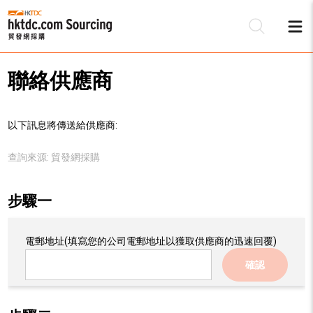
聯絡供應商
以下訊息將傳送給供應商:
查詢來源:
貿發網採購
步驟一
電郵地址
(填寫您的公司電郵地址以獲取供應商的迅速回覆)
確認