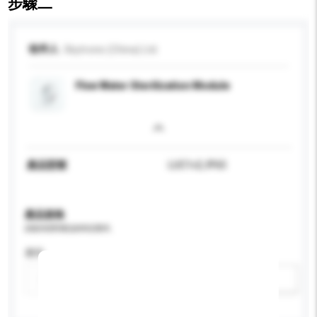
步驟二
收件人
Skytronic (China) Ltd.
Flow Water Sterilization Module
產品型號
LUC1v2, IP65
產品規格
請提供您對產品的特定要求。
應用
新增/刪除選項