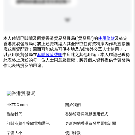
請問你的產品是否支持定制？
本人確認已閱讀及同意香港貿易發展局(“貿發局”)的
使用條款
及確定
香港貿易發展局可將上述資料編入其全部或任何資料庫內作為直接推
廣或商貿配對﹝因而可能成為可供本地及/或海外公眾人士使用﹞，
以及用於貿發局在
私隱政策聲明
中所述之其他用途；本人確認已獲得
此表格上所述的每一位人士同意及授權，將其個人資料提供予貿發局
作此表格提及的用途。
HKTDC.com
關於我們
聯絡我們
香港貿發局流動應用程式
訂閱商貿全接觸電郵通訊
更新您的香港貿發局電郵訂閱
字體大小
使用條款