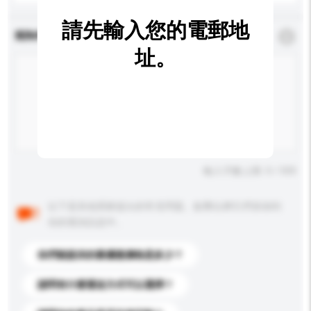
請先輸入您的電郵地
查詢內容
*
必須填寫
址。
輸入字數上限: 0 / 500
以下是其他買家提出的常見問題。點擊以將它們添加到
你的查詢訊息中。
你們能提供的最優惠價格是多少？
請問有什麼運送方式可以選擇？