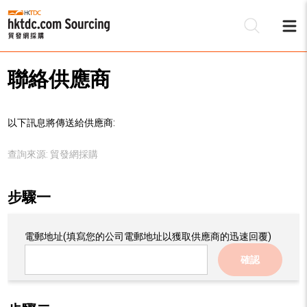
聯絡供應商
以下訊息將傳送給供應商:
查詢來源:
貿發網採購
步驟一
電郵地址
(填寫您的公司電郵地址以獲取供應商的迅速回覆)
確認