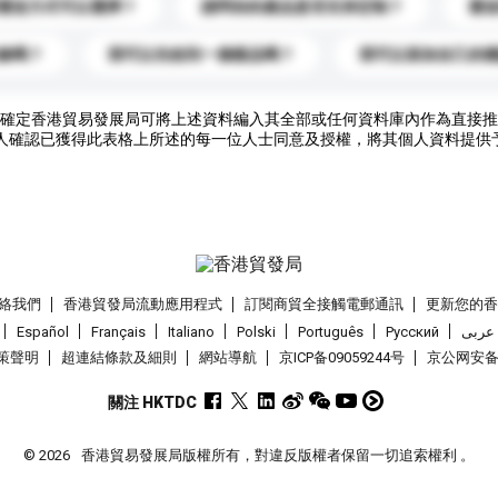
運送方式可以選擇？
請問你的產品是否支持定制？
運
錄嗎？
我可以先收到一個樣品嗎？
我可以添加自己的
確定香港貿易發展局可將上述資料編入其全部或任何資料庫內作為直接推
人確認已獲得此表格上所述的每一位人士同意及授權，將其個人資料提供
絡我們
香港貿發局流動應用程式
訂閱商貿全接觸電郵通訊
更新您的
Español
Français
Italiano
Polski
Português
Pусский
عربى
策聲明
超連結條款及細則
網站導航
京ICP备09059244号
京公网安备 1
關注 HKTDC
© 2026
香港貿易發展局版權所有，對違反版權者保留一切追索權利 。