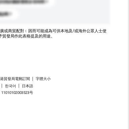
送到我的國家需要多長時間？
標誌嗎？
廣或商貿配對﹝因而可能成為可供本地及/或海外公眾人士使
予貿發局作此表格提及的用途。
香港貿發局電郵訂閱
字體大小
한국어
日本語
1010102003523号