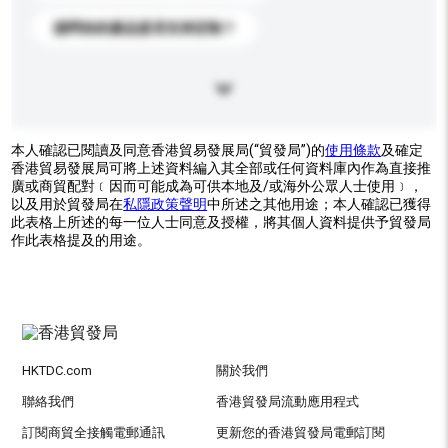
請問你的產品是否支持定制？
本人確認已閱讀及同意香港貿易發展局(“貿發局”)的
使用條款
及確定
香港貿易發展局可將上述資料編入其全部或任何資料庫內作為直接推
廣或商貿配對﹝因而可能成為可供本地及/或海外公眾人士使用﹞，
以及用於貿發局在
私隱政策聲明
中所述之其他用途；本人確認已獲得
此表格上所述的每一位人士同意及授權，將其個人資料提供予貿發局
作此表格提及的用途。
HKTDC.com
關於我們
聯絡我們
香港貿發局流動應用程式
訂閱商貿全接觸電郵通訊
更新您的香港貿發局電郵訂閱