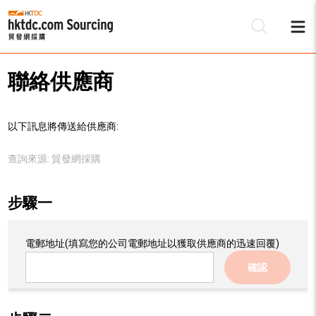
聯絡供應商
以下訊息將傳送給供應商:
查詢來源:
貿發網採購
步驟一
電郵地址
(填寫您的公司電郵地址以獲取供應商的迅速回覆)
確認