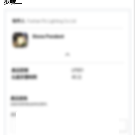
步驟二
收件人
Foshan Flc Lighting Co Ltd
Stone Pendent
產品型號
LP001
生產所需時間
45 日
產品規格
請提供您對產品的特定要求。
應用
新增/刪除選項