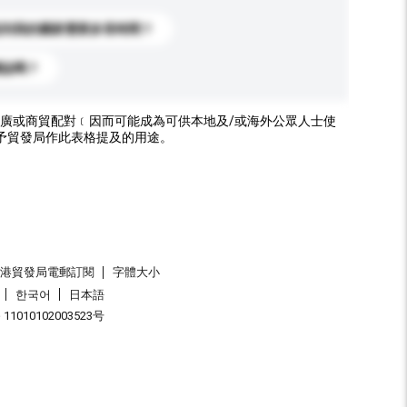
送到我的國家需要多長時間？
標誌嗎？
廣或商貿配對﹝因而可能成為可供本地及/或海外公眾人士使
予貿發局作此表格提及的用途。
香港貿發局電郵訂閱
字體大小
한국어
日本語
1010102003523号