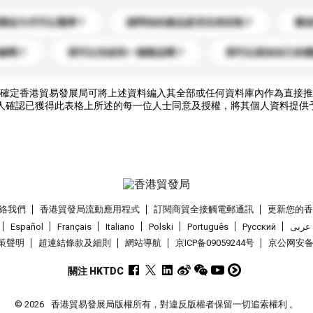
運送方式可以選擇？
請問你的產品是否支持定制？
運
錄嗎？
我可以先收到一個樣品嗎？
我可以添加自己的
確定香港貿易發展局可將上述資料編入其全部或任何資料庫內作為直接推
人確認已獲得此表格上所述的每一位人士同意及授權，將其個人資料提供
絡我們
香港貿發局流動應用程式
訂閱商貿全接觸電郵通訊
更新您的
Español
Français
Italiano
Polski
Português
Pусский
عربى
策聲明
超連結條款及細則
網站導航
京ICP备09059244号
京公网安备 1
關注 HKTDC
© 2026
香港貿易發展局版權所有，對違反版權者保留一切追索權利 。