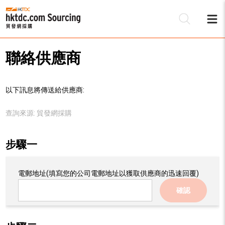
聯絡供應商
以下訊息將傳送給供應商:
查詢來源:
貿發網採購
步驟一
電郵地址
(填寫您的公司電郵地址以獲取供應商的迅速回覆)
確認