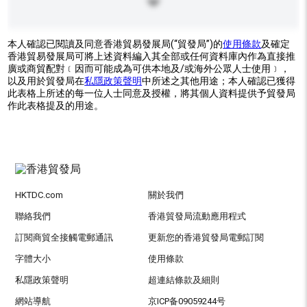
本人確認已閱讀及同意香港貿易發展局(“貿發局”)的
使用條款
及確定
香港貿易發展局可將上述資料編入其全部或任何資料庫內作為直接推
廣或商貿配對﹝因而可能成為可供本地及/或海外公眾人士使用﹞，
以及用於貿發局在
私隱政策聲明
中所述之其他用途；本人確認已獲得
此表格上所述的每一位人士同意及授權，將其個人資料提供予貿發局
作此表格提及的用途。
HKTDC.com
關於我們
聯絡我們
香港貿發局流動應用程式
訂閱商貿全接觸電郵通訊
更新您的香港貿發局電郵訂閱
字體大小
使用條款
私隱政策聲明
超連結條款及細則
網站導航
京ICP备09059244号