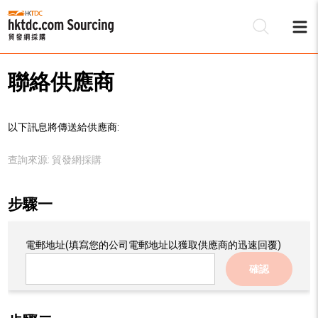
聯絡供應商
以下訊息將傳送給供應商:
查詢來源:
貿發網採購
步驟一
電郵地址
(填寫您的公司電郵地址以獲取供應商的迅速回覆)
確認