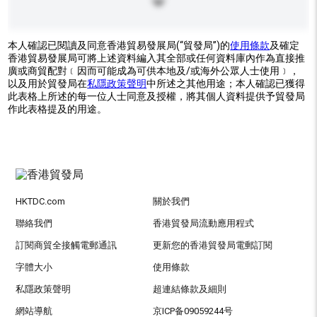
本人確認已閱讀及同意香港貿易發展局(“貿發局”)的
使用條款
及確定
香港貿易發展局可將上述資料編入其全部或任何資料庫內作為直接推
廣或商貿配對﹝因而可能成為可供本地及/或海外公眾人士使用﹞，
以及用於貿發局在
私隱政策聲明
中所述之其他用途；本人確認已獲得
此表格上所述的每一位人士同意及授權，將其個人資料提供予貿發局
作此表格提及的用途。
HKTDC.com
關於我們
聯絡我們
香港貿發局流動應用程式
訂閱商貿全接觸電郵通訊
更新您的香港貿發局電郵訂閱
字體大小
使用條款
私隱政策聲明
超連結條款及細則
網站導航
京ICP备09059244号