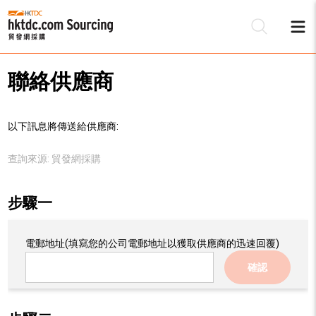
聯絡供應商
以下訊息將傳送給供應商:
查詢來源:
貿發網採購
步驟一
電郵地址
(填寫您的公司電郵地址以獲取供應商的迅速回覆)
確認