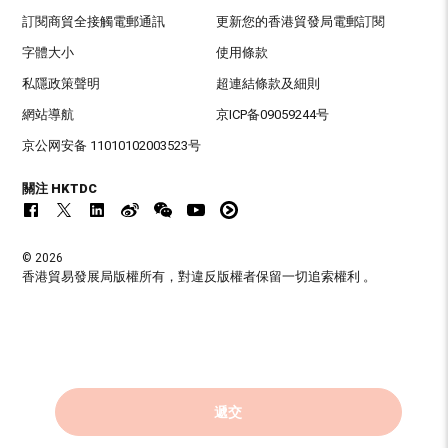
訂閱商貿全接觸電郵通訊
更新您的香港貿發局電郵訂閱
字體大小
使用條款
私隱政策聲明
超連結條款及細則
網站導航
京ICP备09059244号
京公网安备 11010102003523号
關注 HKTDC
© 2026
香港貿易發展局版權所有，對違反版權者保留一切追索權利 。
遞交