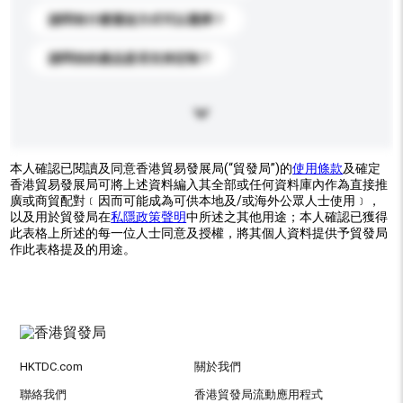
請問有什麼運送方式可以選擇？
請問你的產品是否支持定制？
本人確認已閱讀及同意香港貿易發展局(“貿發局”)的
使用條款
及確定
香港貿易發展局可將上述資料編入其全部或任何資料庫內作為直接推
廣或商貿配對﹝因而可能成為可供本地及/或海外公眾人士使用﹞，
以及用於貿發局在
私隱政策聲明
中所述之其他用途；本人確認已獲得
此表格上所述的每一位人士同意及授權，將其個人資料提供予貿發局
作此表格提及的用途。
HKTDC.com
關於我們
聯絡我們
香港貿發局流動應用程式