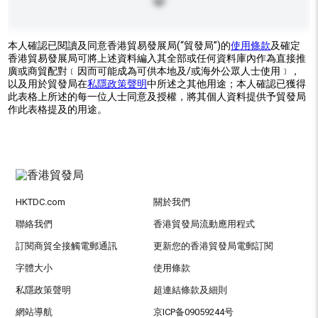
本人確認已閱讀及同意香港貿易發展局(“貿發局”)的
使用條款
及確定
香港貿易發展局可將上述資料編入其全部或任何資料庫內作為直接推
廣或商貿配對﹝因而可能成為可供本地及/或海外公眾人士使用﹞，
以及用於貿發局在
私隱政策聲明
中所述之其他用途；本人確認已獲得
此表格上所述的每一位人士同意及授權，將其個人資料提供予貿發局
作此表格提及的用途。
HKTDC.com
關於我們
聯絡我們
香港貿發局流動應用程式
訂閱商貿全接觸電郵通訊
更新您的香港貿發局電郵訂閱
字體大小
使用條款
私隱政策聲明
超連結條款及細則
網站導航
京ICP备09059244号