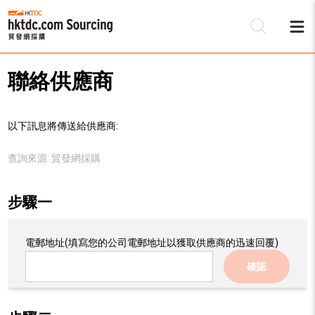
聯絡供應商
以下訊息將傳送給供應商:
查詢來源:
貿發網採購
步驟一
電郵地址
(填寫您的公司電郵地址以獲取供應商的迅速回覆)
確認