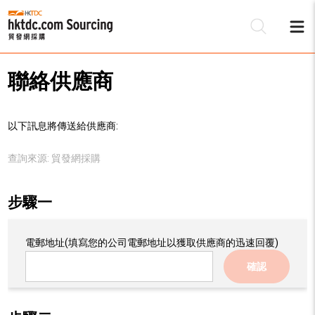
聯絡供應商
以下訊息將傳送給供應商:
查詢來源:
貿發網採購
步驟一
電郵地址
(填寫您的公司電郵地址以獲取供應商的迅速回覆)
確認