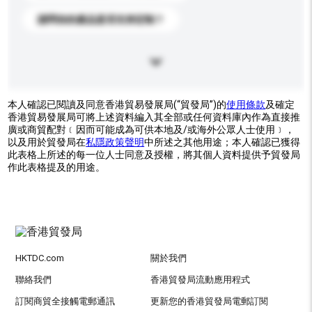
請問你的產品是否支持定制？
本人確認已閱讀及同意香港貿易發展局(“貿發局”)的
使用條款
及確定
香港貿易發展局可將上述資料編入其全部或任何資料庫內作為直接推
廣或商貿配對﹝因而可能成為可供本地及/或海外公眾人士使用﹞，
以及用於貿發局在
私隱政策聲明
中所述之其他用途；本人確認已獲得
此表格上所述的每一位人士同意及授權，將其個人資料提供予貿發局
作此表格提及的用途。
HKTDC.com
關於我們
聯絡我們
香港貿發局流動應用程式
訂閱商貿全接觸電郵通訊
更新您的香港貿發局電郵訂閱